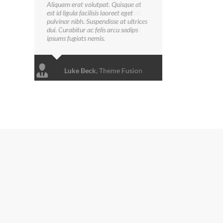
Aliquam erat volutpat. Quisque at
est id ligula facilisis laoreet eget
pulvinar nibh. Suspendisse at ultrices
dui. Curabitur ac felis arcu sadips
ipsums fugiats nemis.
Luke Beck
,
Theme Fusion