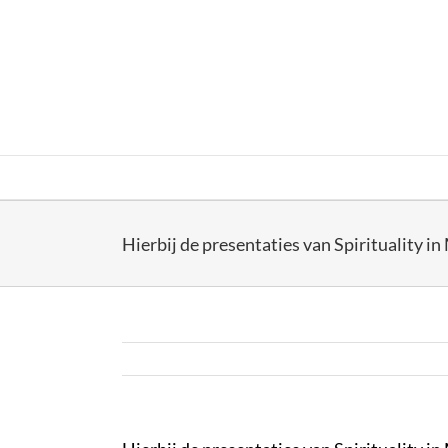
Skip
to
content
Hierbij de presentaties van Spirituality i