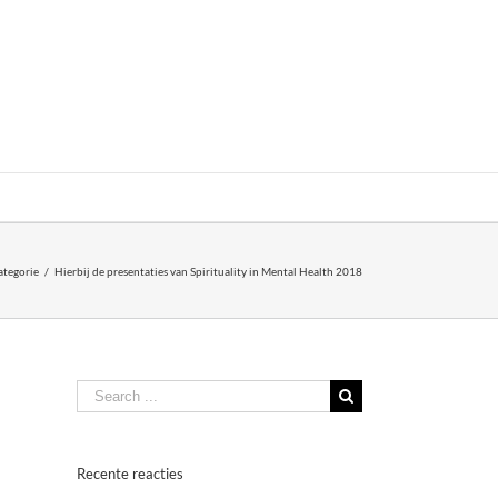
ategorie
/
Hierbij de presentaties van Spirituality in Mental Health 2018
Search
for:
Recente reacties