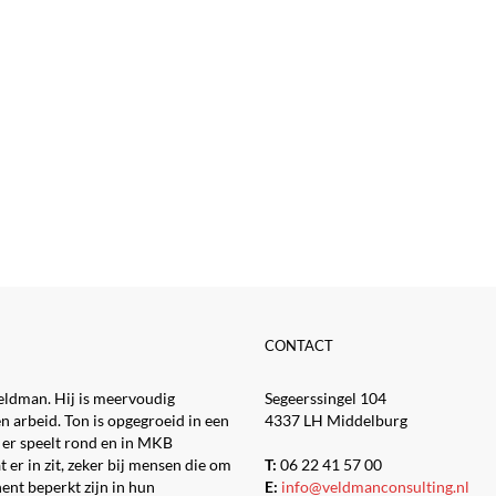
CONTACT
eldman. Hij is meervoudig
Segeerssingel 104
n arbeid. Ton is opgegroeid in een
4337 LH Middelburg
 er speelt rond en in MKB
t er in zit, zeker bij mensen die om
T:
06 22 41 57 00
ent beperkt zijn in hun
E:
info@veldmanconsulting.nl