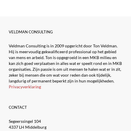
VELDMAN CONSULTING
Veldman Consulting is in 2009 opgericht door Ton Veldman.
Hij is meervoudig gekwalificeerd professional op het gebied
van mens en arbeid. Ton is opgegroeid in een MKB milieu en
kan zich goed verplaatsen in alles wat er speelt rond en in MKB
organisaties. Zijn passie is om uit mensen te halen wat er in zit,
zeker bij mensen die om wat voor reden dan ook tijdelijk,
langdurig of permanent beperkt zijn in hun mogelijkheden.
Privacyverklaring
CONTACT
Segeerssingel 104
4337 LH Middelburg