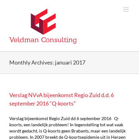
Skip
to
content
Monthly Archives:
januari 2017
Verslag NVvA bijeenkomst Regio Zuid d.d. 6
september 2016 “Q-koorts”
Verslag bijeenkomst Regio Zuid dd 6 september 2016 Q-
koorts, een landelijk probleem! In tegenstelling tot wat vaak
wordt gedacht, is Q-koorts geen Brabants, maar een landelijk
probleem. In 2007 breekt de Q-koortsepidemie uit in Herpen