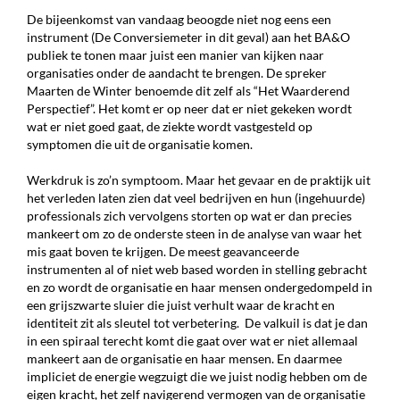
De bijeenkomst van vandaag beoogde niet nog eens een
instrument (De Conversiemeter in dit geval) aan het BA&O
publiek te tonen maar juist een manier van kijken naar
organisaties onder de aandacht te brengen. De spreker
Maarten de Winter benoemde dit zelf als “Het Waarderend
Perspectief”. Het komt er op neer dat er niet gekeken wordt
wat er niet goed gaat, de ziekte wordt vastgesteld op
symptomen die uit de organisatie komen.
Werkdruk is zo’n symptoom. Maar het gevaar en de praktijk uit
het verleden laten zien dat veel bedrijven en hun (ingehuurde)
professionals zich vervolgens storten op wat er dan precies
mankeert om zo de onderste steen in de analyse van waar het
mis gaat boven te krijgen. De meest geavanceerde
instrumenten al of niet web based worden in stelling gebracht
en zo wordt de organisatie en haar mensen ondergedompeld in
een grijszwarte sluier die juist verhult waar de kracht en
identiteit zit als sleutel tot verbetering. De valkuil is dat je dan
in een spiraal terecht komt die gaat over wat er niet allemaal
mankeert aan de organisatie en haar mensen. En daarmee
impliciet de energie wegzuigt die we juist nodig hebben om de
eigen kracht, het zelf navigerend vermogen van de organisatie