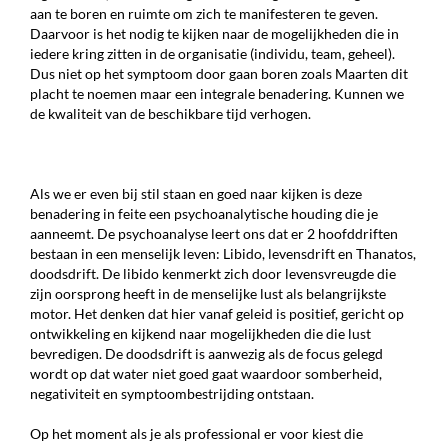
aan te boren en ruimte om zich te manifesteren te geven.
Daarvoor is het nodig te kijken naar de mogelijkheden die in
iedere kring zitten in de organisatie (individu, team, geheel).
Dus niet op het symptoom door gaan boren zoals Maarten dit
placht te noemen maar een integrale benadering. Kunnen we
de kwaliteit van de beschikbare tijd verhogen.
Als we er even bij stil staan en goed naar kijken is deze
benadering in feite een psychoanalytische houding die je
aanneemt. De psychoanalyse leert ons dat er 2 hoofddriften
bestaan in een menselijk leven: Libido, levensdrift en Thanatos,
doodsdrift. De libido kenmerkt zich door levensvreugde die
zijn oorsprong heeft in de menselijke lust als belangrijkste
motor. Het denken dat hier vanaf geleid is positief, gericht op
ontwikkeling en kijkend naar mogelijkheden die die lust
bevredigen. De doodsdrift is aanwezig als de focus gelegd
wordt op dat water niet goed gaat waardoor somberheid,
negativiteit en symptoombestrijding ontstaan.
Op het moment als je als professional er voor kiest die