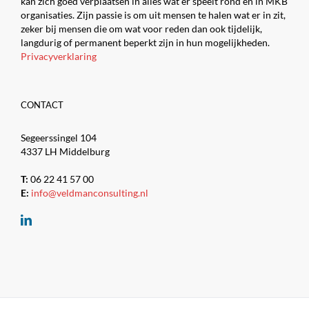
kan zich goed verplaatsen in alles wat er speelt rond en in MKB
organisaties. Zijn passie is om uit mensen te halen wat er in zit,
zeker bij mensen die om wat voor reden dan ook tijdelijk,
langdurig of permanent beperkt zijn in hun mogelijkheden.
Privacyverklaring
CONTACT
Segeerssingel 104
4337 LH Middelburg
T:
06 22 41 57 00
E:
info@veldmanconsulting.nl