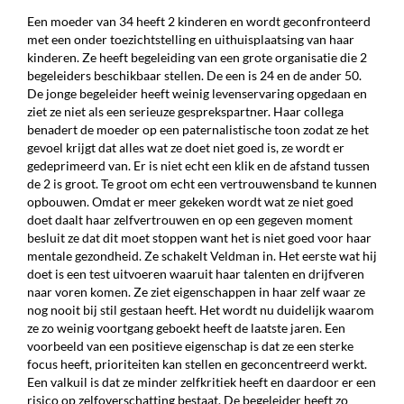
Een moeder van 34 heeft 2 kinderen en wordt geconfronteerd
met een onder toezichtstelling en uithuisplaatsing van haar
kinderen. Ze heeft begeleiding van een grote organisatie die 2
begeleiders beschikbaar stellen. De een is 24 en de ander 50.
De jonge begeleider heeft weinig levenservaring opgedaan en
ziet ze niet als een serieuze gesprekspartner. Haar collega
benadert de moeder op een paternalistische toon zodat ze het
gevoel krijgt dat alles wat ze doet niet goed is, ze wordt er
gedeprimeerd van. Er is niet echt een klik en de afstand tussen
de 2 is groot. Te groot om echt een vertrouwensband te kunnen
opbouwen. Omdat er meer gekeken wordt wat ze niet goed
doet daalt haar zelfvertrouwen en op een gegeven moment
besluit ze dat dit moet stoppen want het is niet goed voor haar
mentale gezondheid. Ze schakelt Veldman in. Het eerste wat hij
doet is een test uitvoeren waaruit haar talenten en drijfveren
naar voren komen. Ze ziet eigenschappen in haar zelf waar ze
nog nooit bij stil gestaan heeft. Het wordt nu duidelijk waarom
ze zo weinig voortgang geboekt heeft de laatste jaren. Een
voorbeeld van een positieve eigenschap is dat ze een sterke
focus heeft, prioriteiten kan stellen en geconcentreerd werkt.
Een valkuil is dat ze minder zelfkritiek heeft en daardoor er een
risico op zelfoverschatting bestaat. De begeleider heeft zo