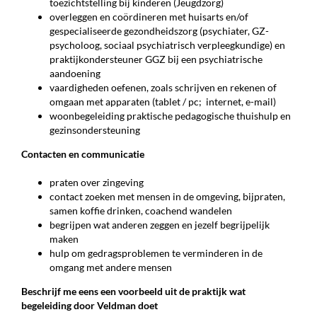
toezichtstelling bij kinderen (Jeugdzorg)
overleggen en coördineren met huisarts en/of
gespecialiseerde gezondheidszorg (psychiater, GZ-
psycholoog, sociaal psychiatrisch verpleegkundige) en
praktijkondersteuner GGZ bij een psychiatrische
aandoening
vaardigheden oefenen, zoals schrijven en rekenen of
omgaan met apparaten (tablet / pc; internet, e-mail)
woonbegeleiding praktische pedagogische thuishulp en
gezinsondersteuning
Contacten en communicatie
praten over zingeving
contact zoeken met mensen in de omgeving, bijpraten,
samen koffie drinken, coachend wandelen
begrijpen wat anderen zeggen en jezelf begrijpelijk
maken
hulp om gedragsproblemen te verminderen in de
omgang met andere mensen
Beschrijf me eens een voorbeeld uit de praktijk wat
begeleiding door Veldman doet