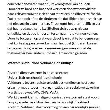
concrete handvaten waar hij rekening mee kan houden.
Doordat ze hard aan haar zelf werkt en doorzet ontwikkelt
haar zelfvertrouwen zich en vormt ze een positiever zelfbeeld.
Dat straalt ook af op de kinderen die dat tijdens het bezoek aan
het pleeggezin gaan merken. En zo komt het uiteindelijk zo ver
dat haar pedagogische kwaliteiten zich op zo’n niveau
ontwikkelen dat de kinderen terug naar huis kunnen komen.
Door te focussen op wat waardevol is en dat te benoemen en
met korte stappen te werken naar het doel (kinderen kunnen
terug naar huis) is er een ommekeer gekomen en ziet de
toekomst er heel anders uit dan 10 maanden geleden.
Waarom kiest u voor Veldman Consulting ?
Ervaren dienstverlener in de zorgsector;
Universitair geschoold (psychologie);
Veldman is tevens registerarbeidsdeskundige en heeft veel
ervaring met uitvoeringsorganisaties van sociale verzekering
(Participatiewet, WAJONG, WIA);
Werkt vanuit kleinschalige organisatie wat garant staat voor:
tempo, goede bereikbaarheid en persoonlijk maatwerk.
Kortom: Veldman staat voor zorg op een persoonlijke manier,