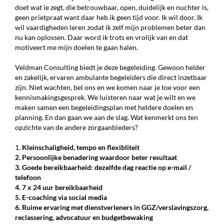
doet wat ie zegt, die betrouwbaar, open, duidelijk en nuchter is,
geen prietpraat want daar heb ik geen tijd voor. Ik wil door. Ik
wil vaardigheden leren zodat ik zelf mijn problemen beter dan
nu kan oplossen. Daar word ik trots en vrolijk van en dat
motiveert me mijn doelen te gaan halen.
Veldman Consulting biedt je deze begeleiding. Gewoon helder
en zakelijk, ervaren ambulante begeleiders die direct inzetbaar
zijn. Niet wachten, bel ons en we komen naar je toe voor een
kennismakingsgesprek. We luisteren naar wat je wilt en we
maken samen een begeleidingsplan met heldere doelen en
planning. En dan gaan we aan de slag. Wat kenmerkt ons ten
opzichte van de andere zorgaanbieders?
1.
Kleinschaligheid, tempo en flexibliteit
2. Persoonlijke benadering waardoor beter resultaat
3. Goede bereikbaarheid: dezelfde dag reactie op e-mail /
telefoon
4. 7 x 24 uur bereikbaarheid
5. E-coaching via social media
6. Ruime ervaring met dienstverleners in GGZ/verslavingszorg,
reclassering, advocatuur en budgetbewaking