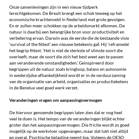
Onze samenlevingen zijn in een nieuw tijdperk
terechtgekomen. De Brexit brengt een schok teweeg op het
economische krachtenveld in Nederland met grote gevolgen.
En er zullen meer schokken op de arbeidsmarkt afkomen. De
natuur is daarbij een belangrijke bron voor productiviteit en
verbetering ervan. Darwin was de eerste die de bestaande visie
‘survival of the fittest’ een nieuwe betekenis gaf. Hij ‘reframede’
het begrip fittest. ‘Het is niet de sterkste of slimste soort die
overleeft, maar de soort die zich het best weet aan te passen
aan veranderende om­standigheden.’ Geïnspireerd door
begrippen uit de natuur zoals kringloop, balans en autonomie
in wederzijdse afhankelijkheid wordt er in de verduurzaming
van de organisatie van arbeid, organisaties en productieketens
in de Benelux veel goed werk verzet.
Veranderingen vragen om aanpassingsvermogen
De hiervoor genoemde begrippen laten zien dat er nog heel
veel te doen is. Het tempo van de ver­anderingen blijkt echter
groter dan het aanpassingsvermogen. Die frictie wordt zo goed
mogelijk op de werkvloer opgevangen, maar dat lukt niet altijd
en overal. Psychische belasting neemt toe. Volgens de OESO