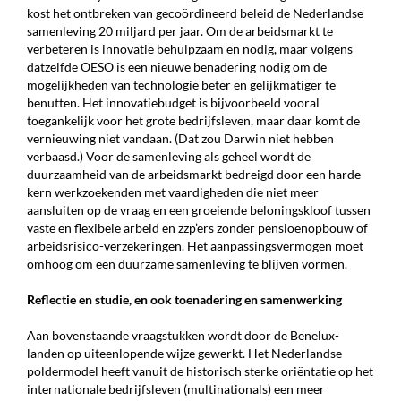
kost het ontbreken van gecoördineerd beleid de Nederlandse
samenleving 20 miljard per jaar. Om de arbeidsmarkt te
verbeteren is innovatie behulpzaam en nodig, maar volgens
datzelfde OESO is een nieuwe benadering nodig om de
mogelijkheden van technologie beter en gelijkmatiger te
benutten. Het innovatiebudget is bijvoorbeeld vooral
toegankelijk voor het grote bedrijfsleven, maar daar komt de
vernieuwing niet vandaan. (Dat zou Darwin niet hebben
verbaasd.) Voor de samenleving als geheel wordt de
duurzaamheid van de arbeidsmarkt bedreigd door een har­de
kern werkzoekenden met vaardigheden die niet meer
aansluiten op de vraag en een groeiende beloningskloof tussen
vaste en flexibele arbeid en zzp’ers zonder pensioenopbouw of
arbeidsrisico-verzekeringen. Het aanpassingsvermogen moet
omhoog om een duurzame samenleving te blijven vormen.
Reflectie en studie, en ook toenadering en samenwerking
Aan bovenstaande vraagstukken wordt door de Benelux-
landen op uiteenlopende wijze gewerkt. Het Nederlandse
poldermodel heeft vanuit de historisch sterke oriëntatie op het
internationale bedrijfs­leven (multinationals) een meer