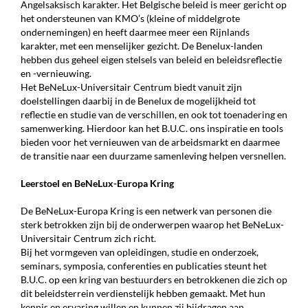
Angelsaksisch karakter. Het Belgische beleid is meer gericht op
het ondersteunen van KMO’s (kleine of middelgrote
ondernemingen) en heeft daarmee meer een Rijn­lands
karakter, met een menselijker gezicht. De Benelux-landen
hebben dus geheel eigen stelsels van beleid en beleidsreflectie
en -vernieuwing.
Het BeNeLux-Universitair Centrum biedt vanuit zijn
doelstellingen daarbij in de Benelux de mogelijk­heid tot
reflectie en studie van de verschillen, en ook tot toenadering en
samenwerking. Hierdoor kan het B.U.C. ons inspiratie en tools
bieden voor het vernieuwen van de arbeidsmarkt en daarmee
de transitie naar een duurzame samenleving helpen versnellen.
Leerstoel en BeNeLux-Europa Kring
De BeNeLux-Europa Kring is een netwerk van personen die
sterk betrokken zijn bij de onderwerpen waarop het BeNeLux-
Universitair Centrum zich richt.
Bij het vormgeven van opleidingen, studie en onderzoek,
seminars, symposia, conferenties en publicaties steunt het
B.U.C. op een kring van bestuurders en betrokkenen die zich op
dit beleids­terrein verdienstelijk hebben gemaakt. Met hun
kennis en ervaring willen en kunnen zij bijdragen aan