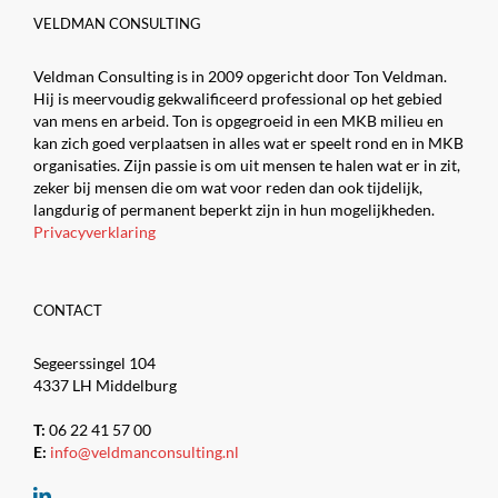
VELDMAN CONSULTING
Veldman Consulting is in 2009 opgericht door Ton Veldman.
Hij is meervoudig gekwalificeerd professional op het gebied
van mens en arbeid. Ton is opgegroeid in een MKB milieu en
kan zich goed verplaatsen in alles wat er speelt rond en in MKB
organisaties. Zijn passie is om uit mensen te halen wat er in zit,
zeker bij mensen die om wat voor reden dan ook tijdelijk,
langdurig of permanent beperkt zijn in hun mogelijkheden.
Privacyverklaring
CONTACT
Segeerssingel 104
4337 LH Middelburg
T:
06 22 41 57 00
E:
info@veldmanconsulting.nl