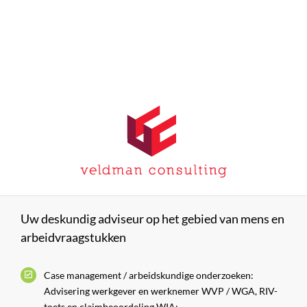
Skip
to
content
Uw deskundig adviseur op het gebied van mens en
arbeidvraagstukken
Case management / arbeidskundige onderzoeken:
Advisering werkgever en werknemer WVP / WGA, RIV-
toets en claimbeoordeling WIA;